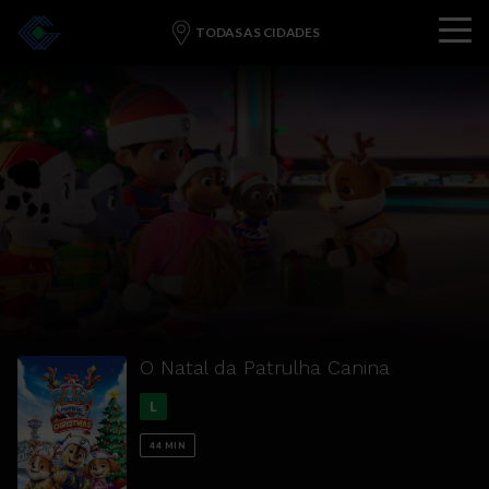
Menu
TODAS AS CIDADES
HOME
EM BREVE
PROMOÇÕES
BOMBONIERE
EVENTOS
PROTOCOLO
CONTATO
O Natal da Patrulha Canina
L
44
MIN