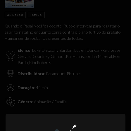
ANIMAÇÃO
FAMÍLIA
Quando o Papai Noel fica doente, Rubble intervém para resgatar o
espírito natalino enquanto corre contra o plano furtivo do prefeito
Humdinger de roubar os presentes de todos.
Elenco
:
Luke Dietz,Lilly Bartlam,Lucien Duncan-Reid,Jesse
Gervasi,Courtney Gilmour,Kai Harris,Jordan Mazeral,Ron
Pardo,Kim Roberts
Distribuidora
:
Paramount Pictures
Duração
:
44
min
Gênero
:
Animação / Família
Oops! Não
encontramos