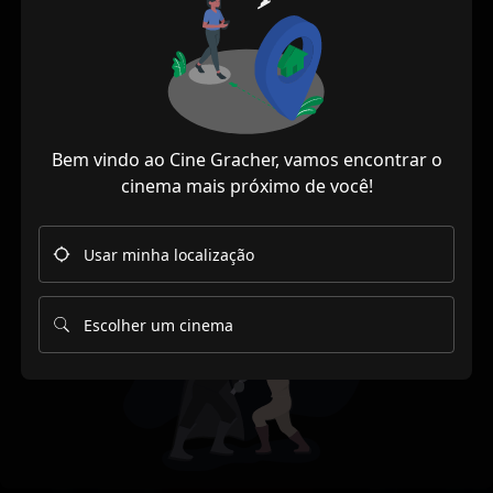
nenhuma
sessão para
este filme.
Bem vindo ao Cine Gracher, vamos encontrar o
Mas você pode sempre
cinema mais próximo de você!
retornar à nossa
página
inicial
e procurar por
outro filme!
Usar minha localização
Escolher um cinema