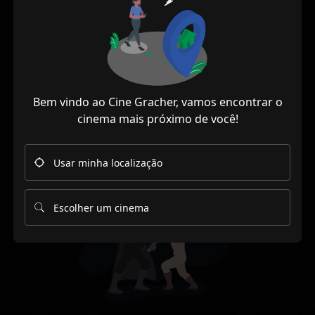
nenhuma
sessão para
este filme.
Bem vindo ao Cine Gracher, vamos encontrar o
Mas você pode sempre
cinema mais próximo de você!
retornar à nossa
página
inicial
e procurar por
outro filme!
Usar minha localização
Escolher um cinema