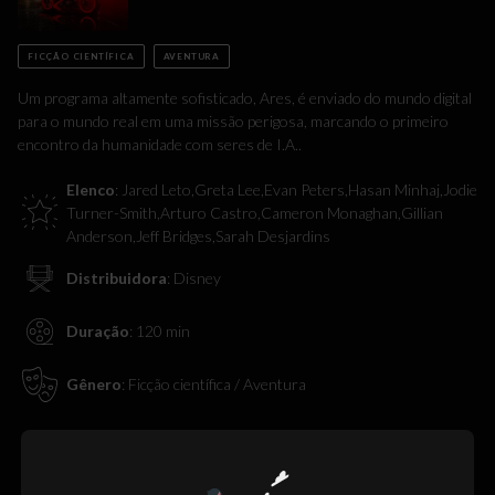
FICÇÃO CIENTÍFICA
AVENTURA
Um programa altamente sofisticado, Ares, é enviado do mundo digital
para o mundo real em uma missão perigosa, marcando o primeiro
encontro da humanidade com seres de I.A..
Elenco
:
Jared Leto,Greta Lee,Evan Peters,Hasan Minhaj,Jodie
Turner-Smith,Arturo Castro,Cameron Monaghan,Gillian
Anderson,Jeff Bridges,Sarah Desjardins
Distribuidora
:
Disney
Duração
:
120
min
Gênero
:
Ficção científica / Aventura
Oops! Não
encontramos