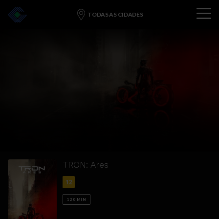
Menu
TODAS AS CIDADES
HOME
EM BREVE
PROMOÇÕES
BOMBONIERE
EVENTOS
PROTOCOLO
CONTATO
TRON: Ares
12
120
MIN