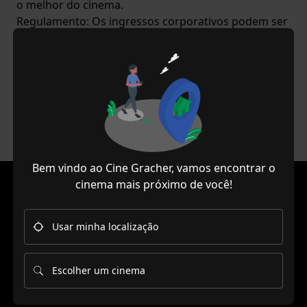
o melhor do cinema.
Regulamento: Os ingressos corporativos podem ser
utilizados em toda a rede Cine Gracher. Válido para
qualquer filme (2D ou 3D), dia da semana, horário e
sala.
Pedido mínimo
: 30 (trinta) ingressos.
Forma de
Pagamento
: à vista
Validade para utilização
: 6
meses
Reserve entrando em contato com o Cine Gracher.
Bem vindo ao Cine Gracher, vamos encontrar o
cinema mais próximo de você!
Usar minha localização
FILMES
Escolher um cinema
EM CARTAZ
EM BREVE