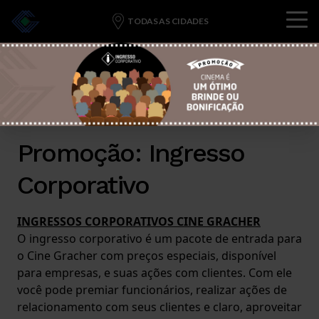
Menu
TODAS AS CIDADES
HOME
EM BREVE
PROMOÇÕES
BOMBONIERE
Promoção:
Ingresso
EVENTOS
Corporativo
PROTOCOLO
CONTATO
INGRESSOS CORPORATIVOS CINE GRACHER
O ingresso corporativo é um pacote de entrada para
o Cine Gracher com preços especiais, disponível
para empresas, e suas ações com clientes. Com ele
você pode premiar funcionários, realizar ações de
relacionamento com seus clientes e claro, aproveitar